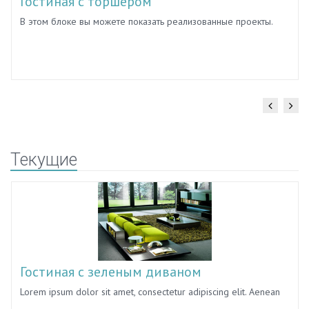
Гостиная с торшером
В этом блоке вы можете показать реализованные проекты.
Особенно это актуально, если компания занимается
проектированием с последующей реализацией, или реализует
товары, которые значительно изменяют внешний вид
помещения или других объектов.
Текущие
Гостиная с зеленым диваном
Lorem ipsum dolor sit amet, consectetur adipiscing elit. Aenean
eu ante bibendum, tincidunt augue in, pretium ipsum.