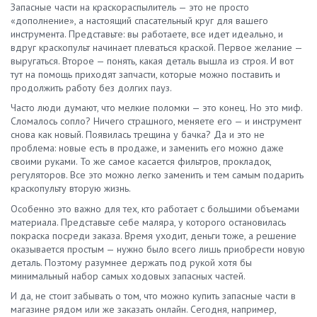
Запасные части на краскораспылитель — это не просто
«дополнение», а настоящий спасательный круг для вашего
инструмента. Представьте: вы работаете, все идет идеально, и
вдруг краскопульт начинает плеваться краской. Первое желание —
выругаться. Второе — понять, какая деталь вышла из строя. И вот
тут на помощь приходят запчасти, которые можно поставить и
продолжить работу без долгих пауз.
Часто люди думают, что мелкие поломки — это конец. Но это миф.
Сломалось сопло? Ничего страшного, меняете его — и инструмент
снова как новый. Появилась трещина у бачка? Да и это не
проблема: новые есть в продаже, и заменить его можно даже
своими руками. То же самое касается фильтров, прокладок,
регуляторов. Все это можно легко заменить и тем самым подарить
краскопульту вторую жизнь.
Особенно это важно для тех, кто работает с большими объемами
материала. Представьте себе маляра, у которого остановилась
покраска посреди заказа. Время уходит, деньги тоже, а решение
оказывается простым — нужно было всего лишь приобрести новую
деталь. Поэтому разумнее держать под рукой хотя бы
минимальный набор самых ходовых запасных частей.
И да, не стоит забывать о том, что можно купить запасные части в
магазине рядом или же заказать онлайн. Сегодня, например,