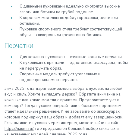
С длинными пуховиками идеально смотрятся высокие
сапоги или ботинки на грубой подошве.
К коротким моделям подойдут кроссовки, челси или
ботильоны.
Пуховики спортивного стиля требуют соответствующей
обуви — сникеров или трекинговых ботинок.
Перчатки
Для кожаных пуховиков — изящные кожаные перчатки.
К пуховикам с принтами — однотонные аксессуары, чтобы
не перегружать образ.
Спортивные модели требуют утепленных и
водонепроницаемых перчаток.
Зима 2025 года дарит возможность выбрать пуховик на любой
вкус и стиль. Хотите выглядеть дерзко? Обратите внимание на
кожаные или яркие модели с принтами. Предпочитаете уют и
комфорт? Тогда пуховик оверсайз или с большим воротником
станет идеальным решением. И не забывайте об аксессуарах,
которые подчеркнут ваш образ и добавят ему завершенности.
Если вы ищете пуховик через интернет, можете зайти на сайт
https://naumi.ru/
, где представлен большой выбор стильных и
качественных моделей для зимы 2025 года.