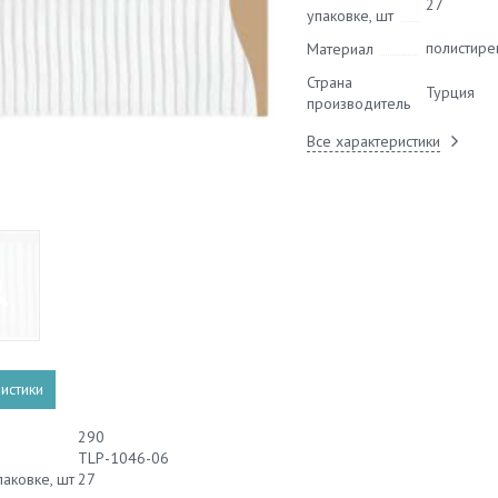
27
упаковке, шт
полистире
Материал
Страна
Турция
производитель
Все характеристики
истики
290
TLP-1046-06
паковке, шт
27