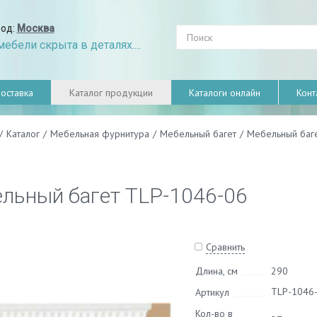
род:
Москва
ебели скрыта в деталях....
оставка
Каталог продукции
Каталоги онлайн
Конт
/
Каталог
/
Мебельная фурнитура
/
Мебельный багет
/
Мебельный баг
льный багет TLP-1046-06
Сравнить
Длина, см
290
TLP-1046
Артикул
Кол-во в