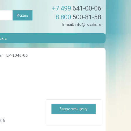
+7 499
641-00-06
Искать
8 800
500-81-58
E-mail:
info@rosaks.ru
акты
ет TLP-1046-06
Запросить цену
-06