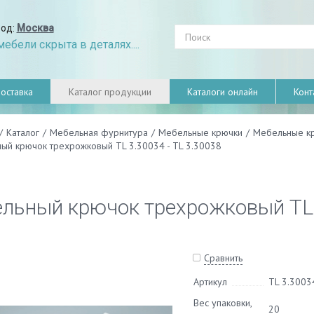
род:
Москва
ебели скрыта в деталях....
оставка
Каталог продукции
Каталоги онлайн
Конт
/
Каталог
/
Мебельная фурнитура
/
Мебельные крючки
/
Мебельные к
ый крючок трехрожковый TL 3.30034 - TL 3.30038
льный крючок трехрожковый TL 3
Сравнить
Артикул
TL 3.3003
Вес упаковки,
20