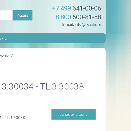
+7 499
641-00-06
Искать
8 800
500-81-58
E-mail:
info@rosaks.ru
акты
рючки
/
.30034 - TL 3.30038
Запросить цену
4 - TL 3.30038