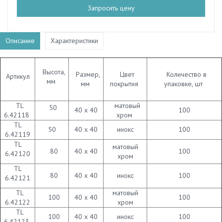
Запросить цену
Описание
Характеристики
Высота,
Размер,
Цвет
Количество в
Артикул
мм
мм
покрытия
упаковке, шт
TL
матовый
50
40 х 40
100
6.42118
хром
TL
50
40 х 40
инокс
100
6.42119
TL
матовый
80
40 х 40
100
6.42120
хром
TL
80
40 х 40
инокс
100
6.42121
TL
матовый
100
40 х 40
100
6.42122
хром
TL
100
40 х 40
инокс
100
6.42123