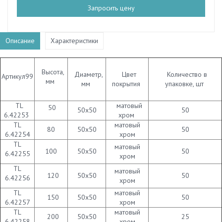
Запросить цену
Описание
Характеристики
Высота,
Диаметр,
Цвет
Количество в
Артикул99
мм
мм
покрытия
упаковке, шт
TL
матовый
50
50х50
50
6.42253
хром
TL
матовый
80
50х50
50
6.42254
хром
TL
матовый
100
50х50
50
6.42255
хром
TL
матовый
120
50х50
50
6.42256
хром
TL
матовый
150
50х50
50
6.42257
хром
TL
матовый
200
50х50
25
6.42258
хром