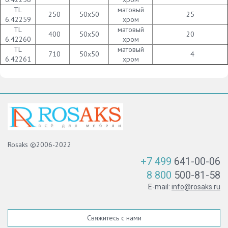
TL
матовый
250
50х50
25
6.42259
хром
TL
матовый
400
50х50
20
6.42260
хром
TL
матовый
710
50х50
4
6.42261
хром
Rosaks ©2006-2022
+7 499
641-00-06
8 800
500-81-58
E-mail:
info@rosaks.ru
Свяжитесь с нами