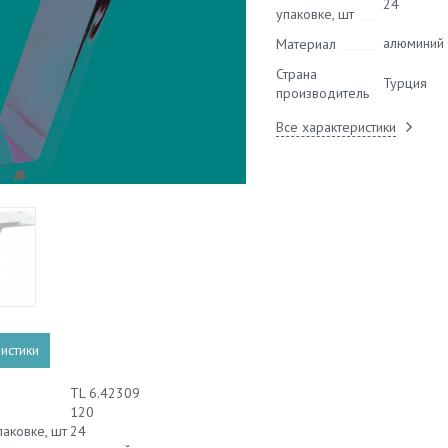
24
упаковке, шт
алюминий
Материал
Страна
Турция
производитель
Все характеристики
истики
TL 6.42309
120
паковке, шт
24