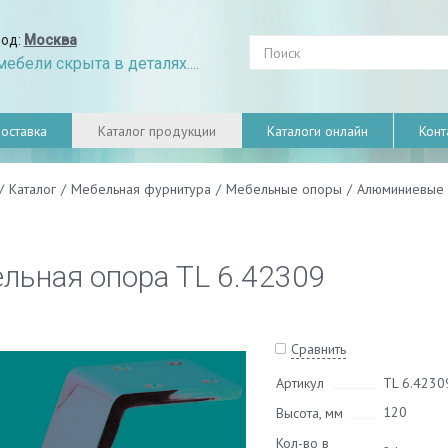
род:
Москва
ебели скрыта в деталях....
оставка
Каталог продукции
Каталоги онлайн
Конт
/
Каталог
/
Мебельная фурнитура
/
Мебельные опоры
/
Алюминиевые 
льная опора TL 6.42309
Сравнить
Артикул
TL 6.4230
120
Высота, мм
Кол-во в