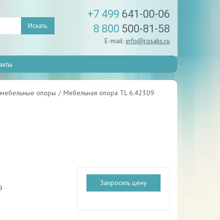
+7 499
641-00-06
Искать
8 800
500-81-58
E-mail:
info@rosaks.ru
акты
мебельные опоры
/
Мебельная опора TL 6.42309
Запросить цену
9