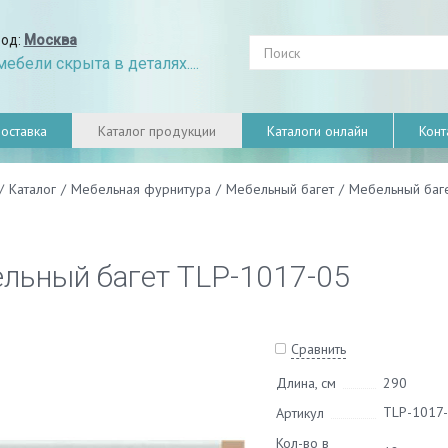
род:
Москва
ебели скрыта в деталях....
оставка
Каталог продукции
Каталоги онлайн
Конт
/
Каталог
/
Мебельная фурнитура
/
Мебельный багет
/
Мебельный баг
льный багет TLP-1017-05
Сравнить
Длина, см
290
TLP-1017
Артикул
Кол-во в