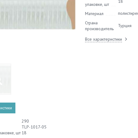
18
упаковке, шт
полистире
Материал
Страна
Турция
производитель
Все характеристики
истики
290
TLP-1017-05
паковке, шт
18